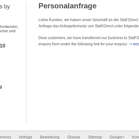
Personalanfrage
s by
Liebe Kunden, wir haben unser Geschäft an die Staff Direct
Anfrage das Anfrageformular von Staff.Direct unter folgend
ehostessen,
scher und
Dear customers, we have transferred our business to Staff D
enquiry form under the following link for your enquiry:
-> enq
010
g
ervices
Anfrage
Bewerbung
Glossar
Sitemap
Google+
Kon