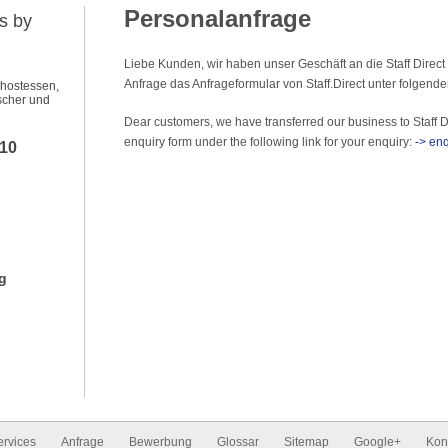
Personalanfrage
s by
Liebe Kunden, wir haben unser Geschäft an die Staff Direct
Anfrage das Anfrageformular von Staff.Direct unter folgend
ehostessen,
scher und
Dear customers, we have transferred our business to Staff D
enquiry form under the following link for your enquiry:
-> enq
010
g
ervices
Anfrage
Bewerbung
Glossar
Sitemap
Google+
Kon