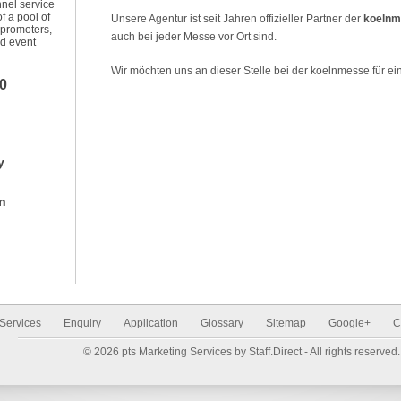
nel service
f a pool of
Unsere Agentur ist seit Jahren offizieller Partner der
koelnm
 promoters,
auch bei jeder Messe vor Ort sind.
nd event
Wir möchten uns an dieser Stelle bei der koelnmesse für e
0
y
n
Services
Enquiry
Application
Glossary
Sitemap
Google+
C
© 2026 pts Marketing Services by Staff.Direct - All rights reserved.