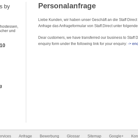
Personalanfrage
s by
Liebe Kunden, wir haben unser Geschäft an die Staff Direct
Anfrage das Anfrageformular von Staff.Direct unter folgend
ehostessen,
scher und
Dear customers, we have transferred our business to Staff D
enquiry form under the following link for your enquiry:
-> enq
010
g
ervices
Anfrage
Bewerbung
Glossar
Sitemap
Google+
Kon