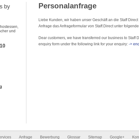
Personalanfrage
s by
Liebe Kunden, wir haben unser Geschäft an die Staff Direct
Anfrage das Anfrageformular von Staff.Direct unter folgend
ehostessen,
scher und
Dear customers, we have transferred our business to Staff D
enquiry form under the following link for your enquiry:
-> enq
010
g
ervices
Anfrage
Bewerbung
Glossar
Sitemap
Google+
Kon