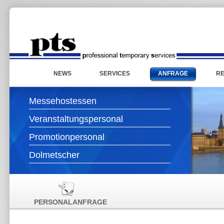
NEWS
SERVICES
ANFRAGE
R
Messehostessen
Veranstaltungspersonal
Promotionpersonal
Dolmetscher
PERSONALANFRAGE