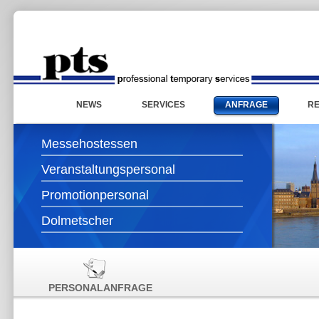
NEWS
SERVICES
ANFRAGE
R
Messehostessen
Veranstaltungspersonal
Promotionpersonal
Dolmetscher
PERSONALANFRAGE