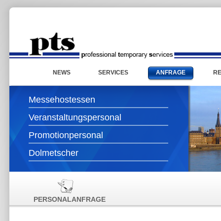
NEWS
SERVICES
ANFRAGE
R
Messehostessen
Veranstaltungspersonal
Promotionpersonal
Dolmetscher
PERSONALANFRAGE